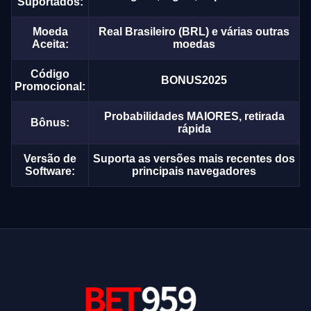
Suportados:
Moeda
Real Brasileiro (BRL) e várias outras
Aceita:
moedas
Código
BONUS2025
Promocional:
Probabilidades MAIORES, retirada
Bônus:
rápida
Versão de
Suporta as versões mais recentes dos
Software:
principais navegadores