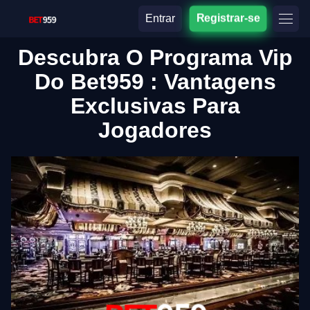
Entrar
Registrar-se
Descubra O Programa Vip
Do Bet959 : Vantagens
Exclusivas Para
Jogadores