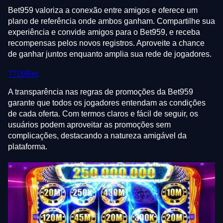
Bet959 valoriza a conexão entre amigos e oferece um
plano de referência onde ambos ganham. Compartilhe sua
experiência e convide amigos para o Bet959, e receba
recompensas pelos novos registros. Aproveite a chance
de ganhar juntos enquanto amplia sua rede de jogadores.
7700Bet
A transparência nas regras de promoções da Bet959
garante que todos os jogadores entendam as condições
de cada oferta. Com termos claros e fácil de seguir, os
usuários podem aproveitar as promoções sem
complicações, destacando a natureza amigável da
plataforma.