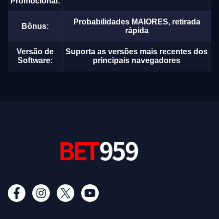
Promocional:
Probabilidades MAIORES, retirada
Bônus:
rápida
Versão de
Suporta as versões mais recentes dos
Software:
principais navegadores