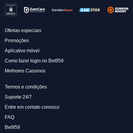
Ofertas especiais
Promoções
Aplicativo móvel
Como fazer login no Bet959
Melhores Cassinos
Termos e condições
Suporte 24/7
Entre em contato conosco
FAQ
Bet959