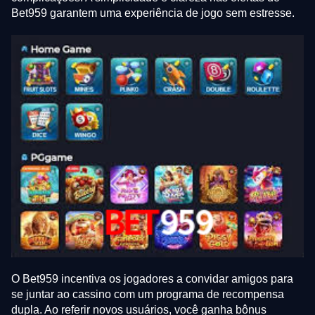
Bet959 garantem uma experiência de jogo sem estresse.
O Bet959 incentiva os jogadores a convidar amigos para
se juntar ao cassino com um programa de recompensa
dupla. Ao referir novos usuários, você ganha bônus