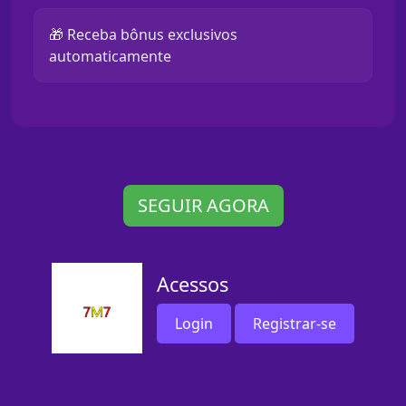
🎁 Receba bônus exclusivos
automaticamente
SEGUIR AGORA
Acessos
Login
Registrar-se