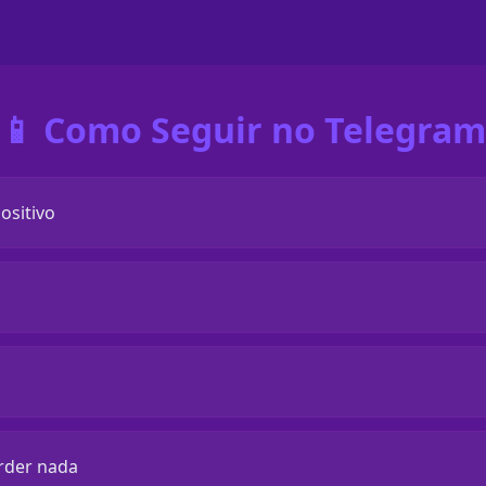
📱 Como Seguir no Telegram
ositivo
erder nada