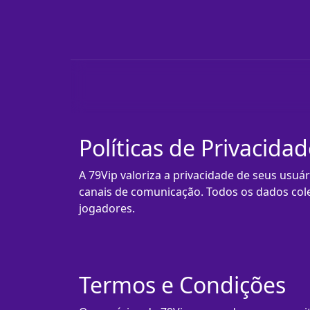
Políticas de Privacida
A 79Vip valoriza a privacidade de seus usu
canais de comunicação. Todos os dados cole
jogadores.
Termos e Condições