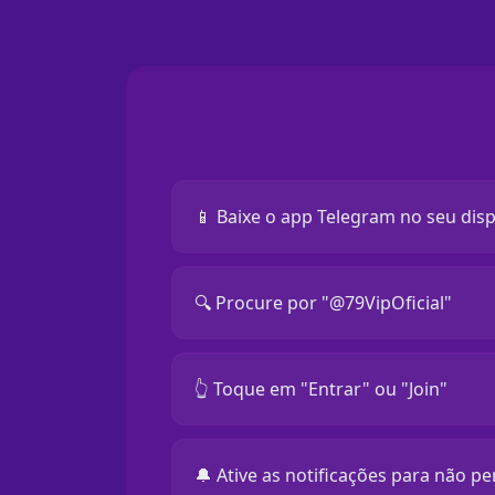
📱 Baixe o app Telegram no seu disp
🔍 Procure por "@79VipOficial"
👆 Toque em "Entrar" ou "Join"
🔔 Ative as notificações para não p