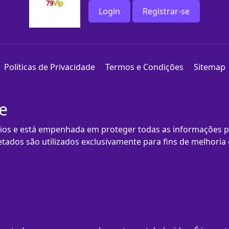
Login
Registrar-se
Políticas de Privacidade
Termos e Condições
Sitemap
de
ários e está empenhada em proteger todas as informações 
tados são utilizados exclusivamente para fins de melhoria