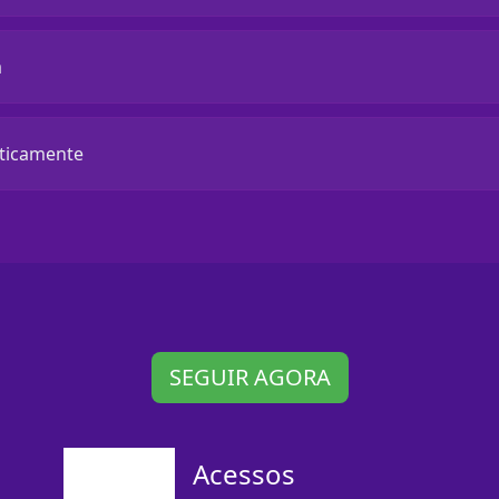
a
aticamente
SEGUIR AGORA
Acessos