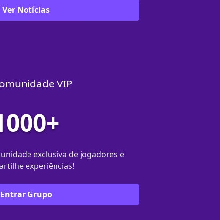
Ver Notícias
Comunidade VIP
1000+
unidade exclusiva de jogadores e
rtilhe experiências!
Entrar Grupo