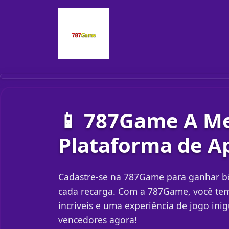
📱 787Game A M
Plataforma de A
Cadastre-se na 787Game para ganhar b
cada recarga. Com a 787Game, você te
incríveis e uma experiência de jogo inig
vencedores agora!