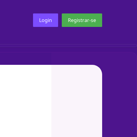
Login
Registrar-se