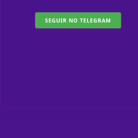
SEGUIR NO TELEGRAM