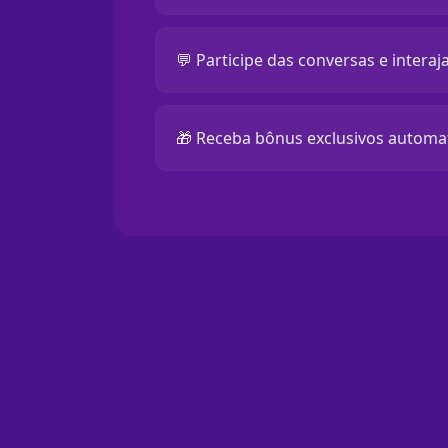
💬 Participe das conversas e interaj
🎁 Receba bônus exclusivos autom