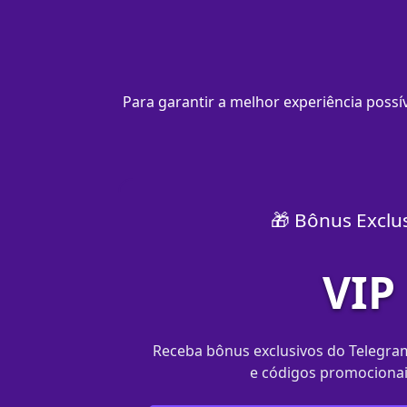
Para garantir a melhor experiência poss
🎁 Bônus Exclu
VIP
Receba bônus exclusivos do Telegra
e códigos promocionai