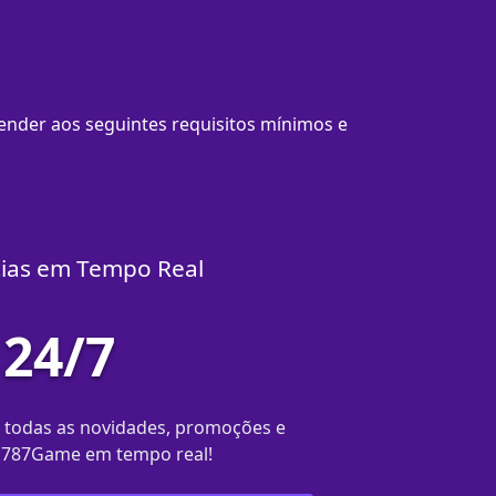
ender aos seguintes requisitos mínimos e
cias em Tempo Real
24/7
e todas as novidades, promoções e
 787Game em tempo real!