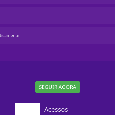
a
aticamente
SEGUIR AGORA
Acessos