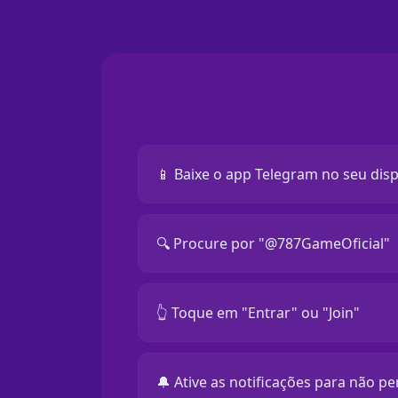
📱 Baixe o app Telegram no seu disp
🔍 Procure por "@787GameOficial"
👆 Toque em "Entrar" ou "Join"
🔔 Ative as notificações para não p