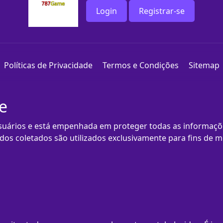
Login
Registrar-se
Políticas de Privacidade
Termos e Condições
Sitemap
de
usuários e está empenhada em proteger todas as informaçõ
os coletados são utilizados exclusivamente para fins de m