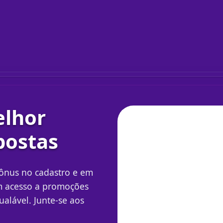
elhor
postas
ônus no cadastro e em
m acesso a promoções
ualável. Junte-se aos