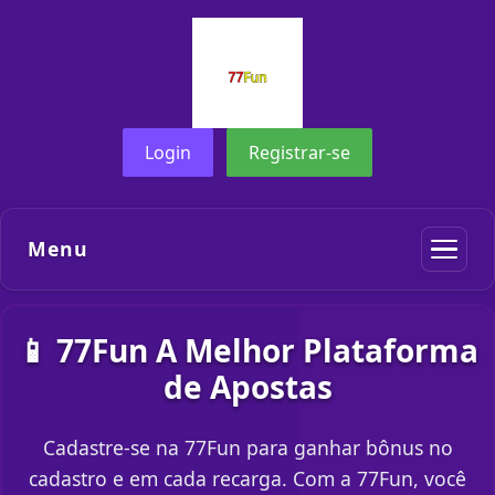
Login
Registrar-se
Menu
📱 77Fun A Melhor Plataforma
de Apostas
Cadastre-se na 77Fun para ganhar bônus no
cadastro e em cada recarga. Com a 77Fun, você