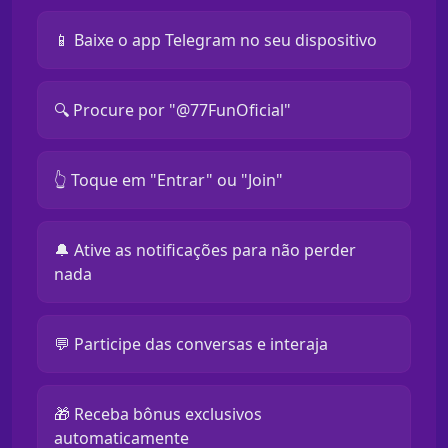
📱 Baixe o app Telegram no seu dispositivo
🔍 Procure por "@77FunOficial"
👆 Toque em "Entrar" ou "Join"
🔔 Ative as notificações para não perder
nada
💬 Participe das conversas e interaja
🎁 Receba bônus exclusivos
automaticamente