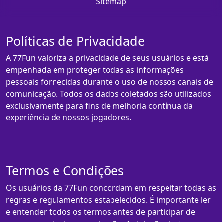
Sitemap
Políticas de Privacidade
A 77Fun valoriza a privacidade de seus usuários e está
empenhada em proteger todas as informações
pessoais fornecidas durante o uso de nossos canais de
comunicação. Todos os dados coletados são utilizados
exclusivamente para fins de melhoria contínua da
experiência de nossos jogadores.
Termos e Condições
Os usuários da 77Fun concordam em respeitar todas as
regras e regulamentos estabelecidos. É importante ler
e entender todos os termos antes de participar de