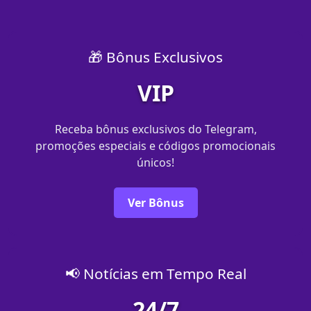
🎁 Bônus Exclusivos
VIP
Receba bônus exclusivos do Telegram,
promoções especiais e códigos promocionais
únicos!
Ver Bônus
📢 Notícias em Tempo Real
24/7