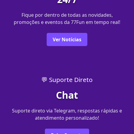
Fique por dentro de todas as novidades,
promoções e eventos da 77Fun em tempo real!
Ver Notícias
💬 Suporte Direto
Chat
Suporte direto via Telegram, respostas rápidas e
atendimento personalizado!