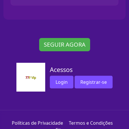
SEGUIR AGORA
Acessos
Login
Registrar-se
Políticas de Privacidade
Termos e Condições