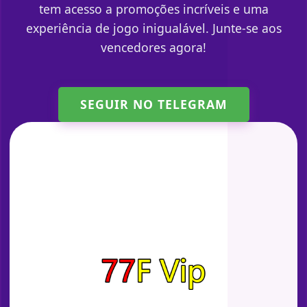
tem acesso a promoções incríveis e uma
experiência de jogo inigualável. Junte-se aos
vencedores agora!
SEGUIR NO TELEGRAM