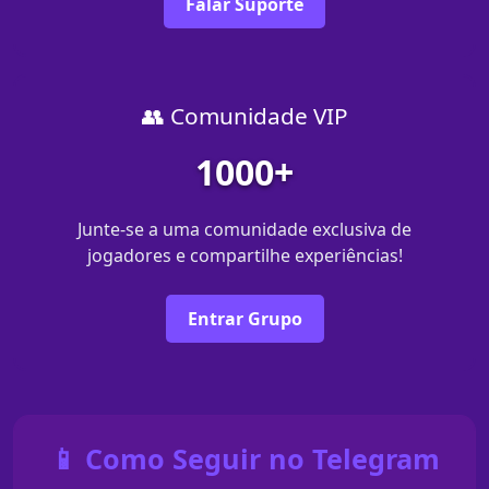
Falar Suporte
👥 Comunidade VIP
1000+
Junte-se a uma comunidade exclusiva de
jogadores e compartilhe experiências!
Entrar Grupo
📱 Como Seguir no Telegram