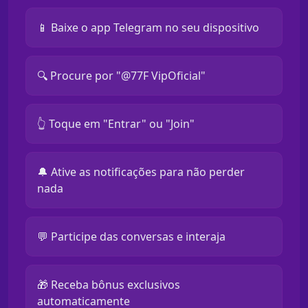
📱 Baixe o app Telegram no seu dispositivo
🔍 Procure por "@77F VipOficial"
👆 Toque em "Entrar" ou "Join"
🔔 Ative as notificações para não perder
nada
💬 Participe das conversas e interaja
🎁 Receba bônus exclusivos
automaticamente