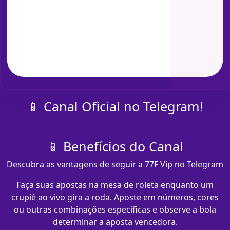
📱 Canal Oficial no Telegram!
📱 Benefícios do Canal
Descubra as vantagens de seguir a 77F Vip no Telegram
Faça suas apostas na mesa de roleta enquanto um
crupiê ao vivo gira a roda. Aposte em números, cores
ou outras combinações específicas e observe a bola
determinar a aposta vencedora.