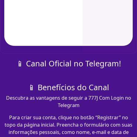
📱 Canal Oficial no Telegram!
📱 Benefícios do Canal
Descubra as vantagens de seguir a 777J Com Login no
Telegram
Para criar sua conta, clique no botão “Registrar” no
topo da página inicial. Preencha o formulário com suas
informações pessoais, como nome, e-mail e data de