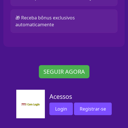
🎁 Receba bônus exclusivos
automaticamente
SEGUIR AGORA
Acessos
Login
Registrar-se