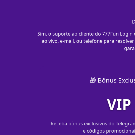
D
Sim, o suporte ao cliente do 777Fun Login 
ao vivo, e-mail, ou telefone para resolv
gara
🎁 Bônus Exclu
VIP
Receba bônus exclusivos do Telegra
e códigos promocionai