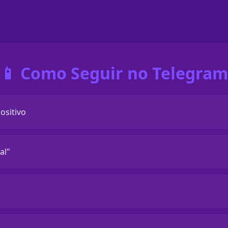
📱 Como Seguir no Telegram
ositivo
al"