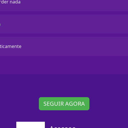
erder nada
a
aticamente
SEGUIR AGORA