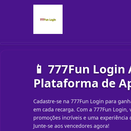
📱 777Fun Login
Plataforma de A
Cadastre-se na 777Fun Login para ganh
em cada recarga. Com a 777Fun Login, 
promoções incríveis e uma experiência d
Junte-se aos vencedores agora!