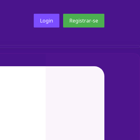
Login
Registrar-se