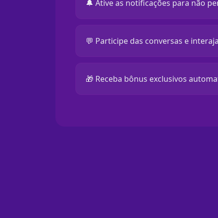
🔔 Ative as notificações para não p
💬 Participe das conversas e interaj
🎁 Receba bônus exclusivos autom