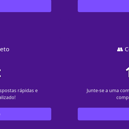
reto
👥 
t
espostas rápidas e
Junte-se a uma com
lizado!
compa
e