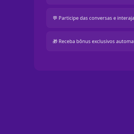
💬 Participe das conversas e interaj
🎁 Receba bônus exclusivos autom