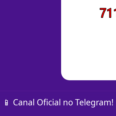
📱 Canal Oficial no Telegram!