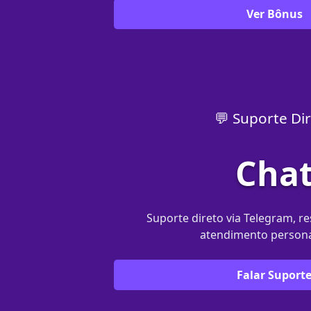
Ver Bônus
💬 Suporte Di
Cha
Suporte direto via Telegram, r
atendimento persona
Falar Suport