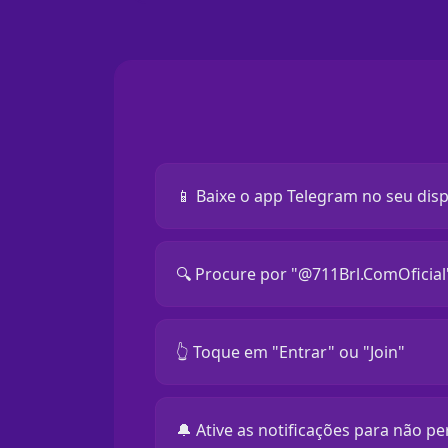
📱 Baixe o app Telegram no seu disp
🔍 Procure por "@711Brl.ComOficial
👆 Toque em "Entrar" ou "Join"
🔔 Ative as notificações para não p