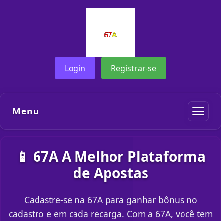
Login
Registrar-se
Menu
📱 67A A Melhor Plataforma
de Apostas
Cadastre-se na 67A para ganhar bônus no
cadastro e em cada recarga. Com a 67A, você tem