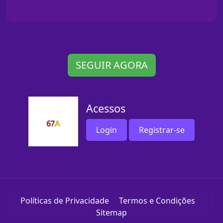
SEGUIR AGORA
Acessos
Login
Registrar-se
Políticas de Privacidade
Termos e Condições
Sitemap