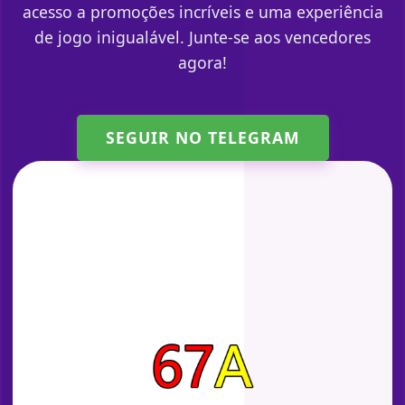
acesso a promoções incríveis e uma experiência
de jogo inigualável. Junte-se aos vencedores
agora!
SEGUIR NO TELEGRAM