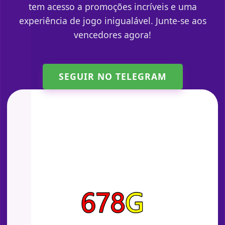
tem acesso a promoções incríveis e uma
experiência de jogo inigualável. Junte-se aos
vencedores agora!
SEGUIR NO TELEGRAM