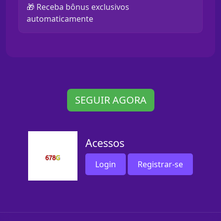
🎁 Receba bônus exclusivos
automaticamente
SEGUIR AGORA
Acessos
Login
Registrar-se