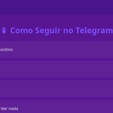
📱 Como Seguir no Telegram
ositivo
erder nada