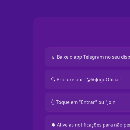
📱 Baixe o app Telegram no seu disp
🔍 Procure por "@66JogoOficial"
👆 Toque em "Entrar" ou "Join"
🔔 Ative as notificações para não p