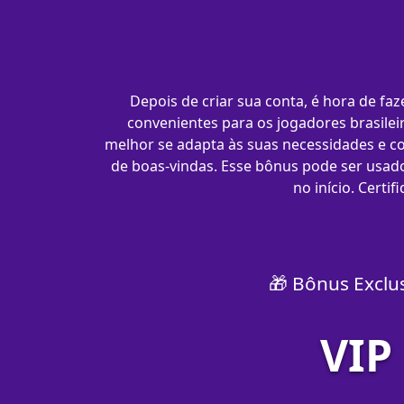
Depois de criar sua conta, é hora de fa
convenientes para os jogadores brasileir
melhor se adapta às suas necessidades e c
de boas-vindas. Esse bônus pode ser usad
no início. Certi
🎁 Bônus Exclu
VIP