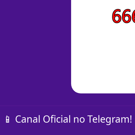
📱 Canal Oficial no Telegram!