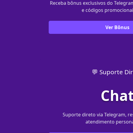
Receba bônus exclusivos do Telegra
e códigos promocionai
Ver Bônus
💬 Suporte Di
Cha
Suporte direto via Telegram, r
atendimento persona