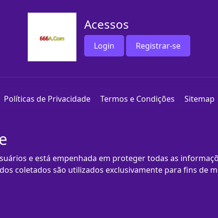
Acessos
Login
Registrar-se
Políticas de Privacidade
Termos e Condições
Sitemap
de
 usuários e está empenhada em proteger todas as informaçõ
os coletados são utilizados exclusivamente para fins de m