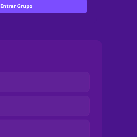
Entrar Grupo