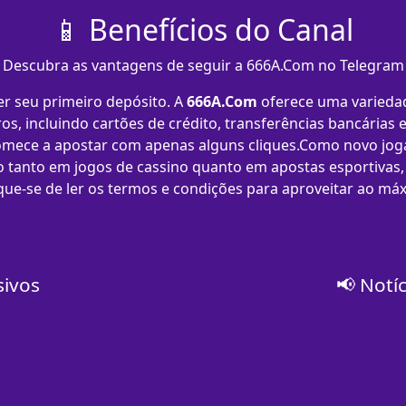
📱 Benefícios do Canal
Descubra as vantagens de seguir a 666A.Com no Telegram
zer seu primeiro depósito. A
666A.Com
oferece uma varieda
os, incluindo cartões de crédito, transferências bancárias e
omece a apostar com apenas alguns cliques.Como novo jog
o tanto em jogos de cassino quanto em apostas esportiva
fique-se de ler os termos e condições para aproveitar ao má
sivos
📢 Notí