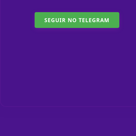
SEGUIR NO TELEGRAM