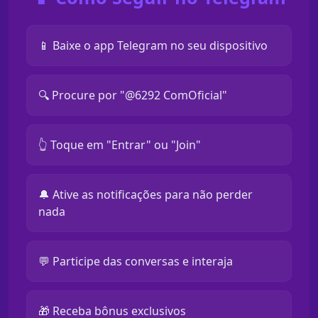
📱 Baixe o app Telegram no seu dispositivo
🔍 Procure por "@6292 ComOficial"
👆 Toque em "Entrar" ou "Join"
🔔 Ative as notificações para não perder
nada
💬 Participe das conversas e interaja
🎁 Receba bônus exclusivos