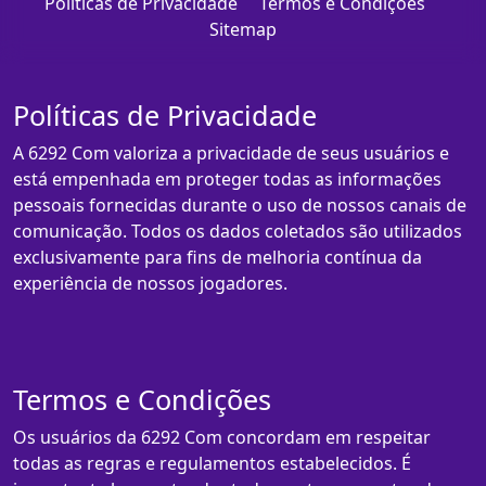
Políticas de Privacidade
Termos e Condições
Sitemap
Políticas de Privacidade
A 6292 Com valoriza a privacidade de seus usuários e
está empenhada em proteger todas as informações
pessoais fornecidas durante o uso de nossos canais de
comunicação. Todos os dados coletados são utilizados
exclusivamente para fins de melhoria contínua da
experiência de nossos jogadores.
Termos e Condições
Os usuários da 6292 Com concordam em respeitar
todas as regras e regulamentos estabelecidos. É