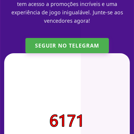
tem acesso a promoções incríveis e uma
experiência de jogo inigualável. Junte-se aos
vencedores agora!
SEGUIR NO TELEGRAM