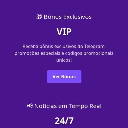
🎁 Bônus Exclusivos
VIP
Receba bônus exclusivos do Telegram,
promoções especiais e códigos promocionais
únicos!
Ver Bônus
📢 Notícias em Tempo Real
24/7