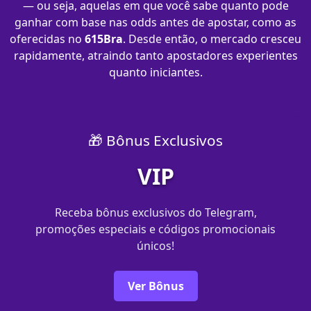
— ou seja, aquelas em que você sabe quanto pode
ganhar com base nas odds antes de apostar, como as
oferecidas no
615Bra
. Desde então, o mercado cresceu
rapidamente, atraindo tanto apostadores experientes
quanto iniciantes.
🎁 Bônus Exclusivos
VIP
Receba bônus exclusivos do Telegram,
promoções especiais e códigos promocionais
únicos!
Ver Bônus