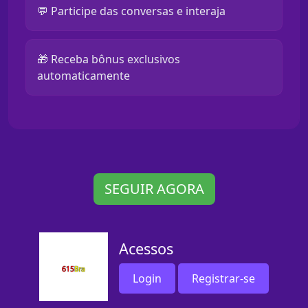
💬 Participe das conversas e interaja
🎁 Receba bônus exclusivos
automaticamente
SEGUIR AGORA
Acessos
Login
Registrar-se