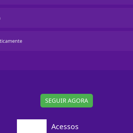
a
aticamente
SEGUIR AGORA
Acessos