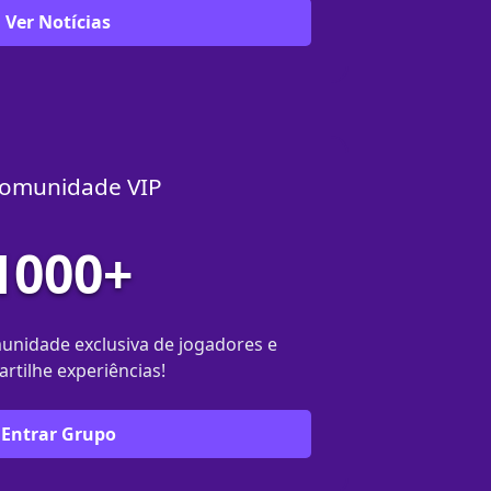
Ver Notícias
Comunidade VIP
1000+
unidade exclusiva de jogadores e
rtilhe experiências!
Entrar Grupo