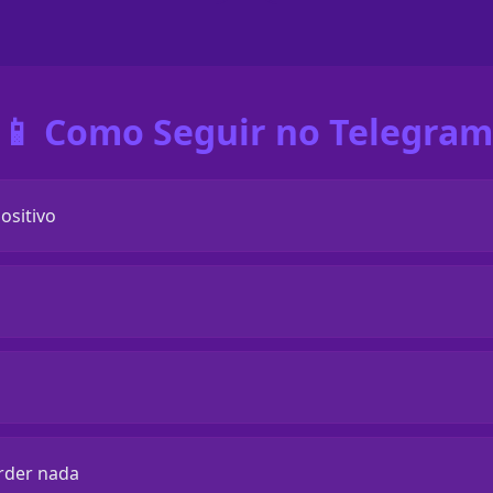
📱 Como Seguir no Telegram
ositivo
erder nada