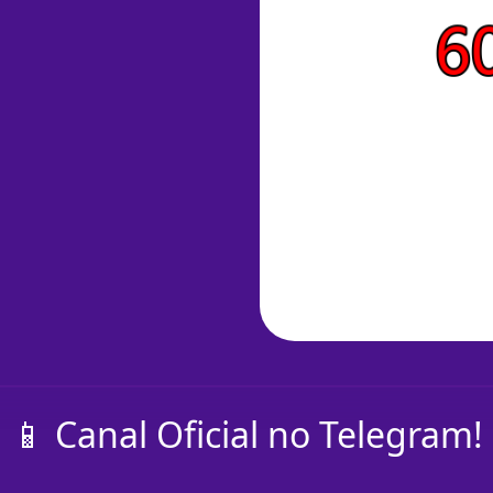
📱 Canal Oficial no Telegram!