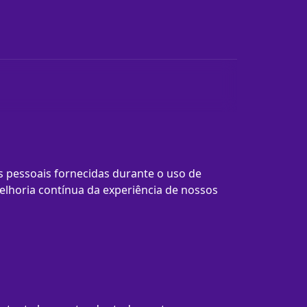
s pessoais fornecidas durante o uso de
elhoria contínua da experiência de nossos