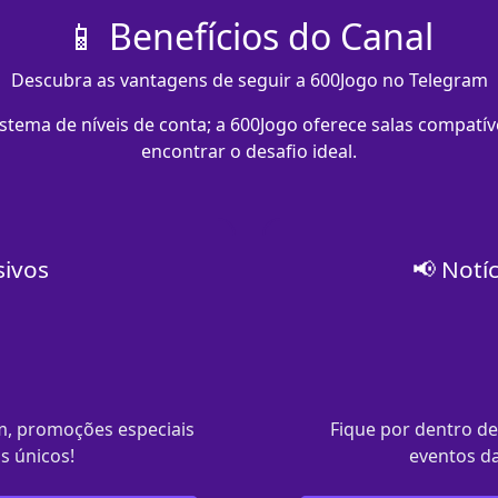
📱 Benefícios do Canal
Descubra as vantagens de seguir a 600Jogo no Telegram
stema de níveis de conta; a 600Jogo oferece salas compatíve
encontrar o desafio ideal.
sivos
📢 Notí
m, promoções especiais
Fique por dentro d
s únicos!
eventos d