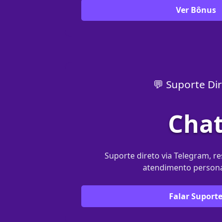
Ver Bônus
💬 Suporte Di
Cha
Suporte direto via Telegram, r
atendimento persona
Falar Suport