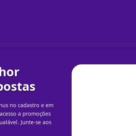
lhor
postas
nus no cadastro e em
 acesso a promoções
ualável. Junte-se aos