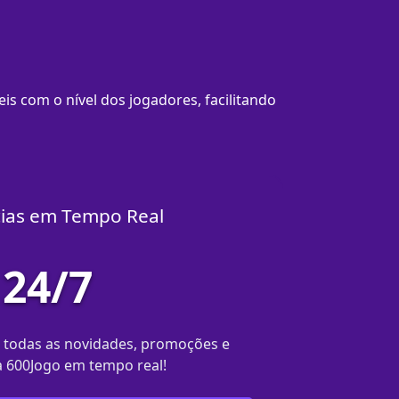
is com o nível dos jogadores, facilitando
cias em Tempo Real
24/7
e todas as novidades, promoções e
a 600Jogo em tempo real!