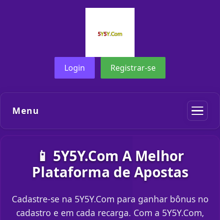
Login
Registrar-se
Menu
📱 5Y5Y.Com A Melhor
Plataforma de Apostas
Cadastre-se na 5Y5Y.Com para ganhar bônus no
cadastro e em cada recarga. Com a 5Y5Y.Com,