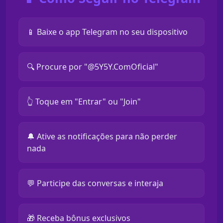
📱 Baixe o app Telegram no seu dispositivo
🔍 Procure por "@5Y5Y.ComOficial"
👆 Toque em "Entrar" ou "Join"
🔔 Ative as notificações para não perder
nada
💬 Participe das conversas e interaja
🎁 Receba bônus exclusivos