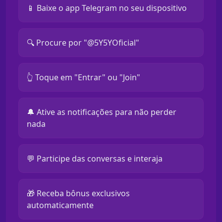
📱 Baixe o app Telegram no seu dispositivo
🔍 Procure por "@5Y5YOficial"
👆 Toque em "Entrar" ou "Join"
🔔 Ative as notificações para não perder
nada
💬 Participe das conversas e interaja
🎁 Receba bônus exclusivos
automaticamente