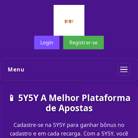
Login
Registrar-se
Menu
📱 5Y5Y A Melhor Plataforma
de Apostas
Cadastre-se na 5Y5Y para ganhar bônus no
cadastro e em cada recarga. Com a 5Y5Y, você