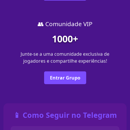
👥 Comunidade VIP
1000+
Junte-se a uma comunidade exclusiva de
jogadores e compartilhe experiências!
Entrar Grupo
📱 Como Seguir no Telegram