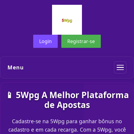
Login
Registrar-se
Menu
📱 5Wpg A Melhor Plataforma
de Apostas
Cadastre-se na 5Wpg para ganhar bônus no
cadastro e em cada recarga. Com a 5Wpg, você