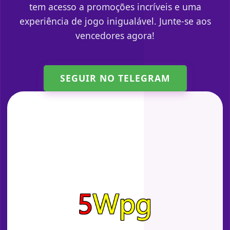
tem acesso a promoções incríveis e uma
experiência de jogo inigualável. Junte-se aos
vencedores agora!
SEGUIR NO TELEGRAM