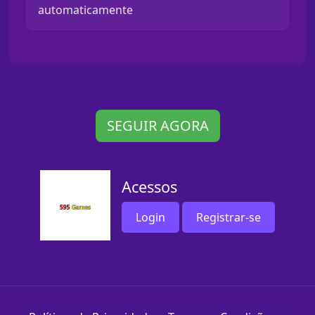
automaticamente
SEGUIR AGORA
Acessos
Login
Registrar-se