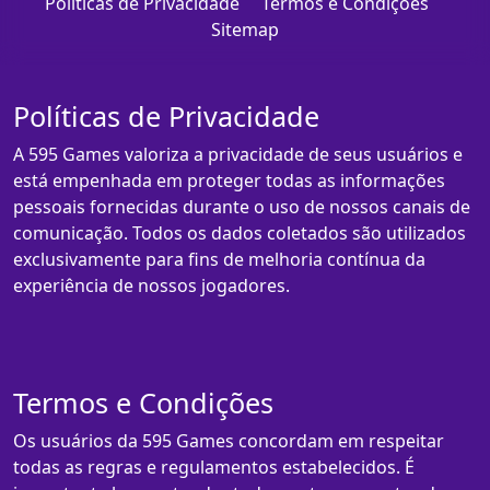
Políticas de Privacidade
Termos e Condições
Sitemap
Políticas de Privacidade
A 595 Games valoriza a privacidade de seus usuários e
está empenhada em proteger todas as informações
pessoais fornecidas durante o uso de nossos canais de
comunicação. Todos os dados coletados são utilizados
exclusivamente para fins de melhoria contínua da
experiência de nossos jogadores.
Termos e Condições
Os usuários da 595 Games concordam em respeitar
todas as regras e regulamentos estabelecidos. É