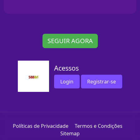
SEGUIR AGORA
Acessos
Login
Registrar-se
Políticas de Privacidade
Termos e Condições
Sitemap