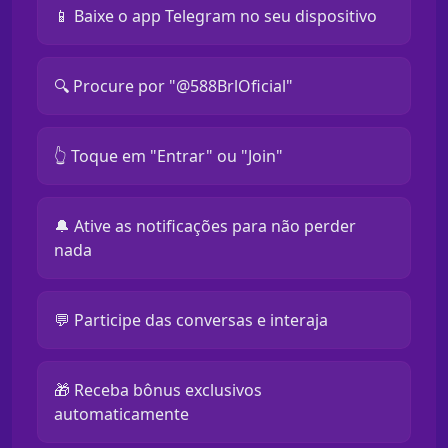
📱 Baixe o app Telegram no seu dispositivo
🔍 Procure por "@588BrlOficial"
👆 Toque em "Entrar" ou "Join"
🔔 Ative as notificações para não perder
nada
💬 Participe das conversas e interaja
🎁 Receba bônus exclusivos
automaticamente