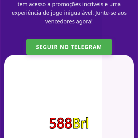
tem acesso a promoções incríveis e uma
experiência de jogo inigualável. Junte-se aos
vencedores agora!
SEGUIR NO TELEGRAM