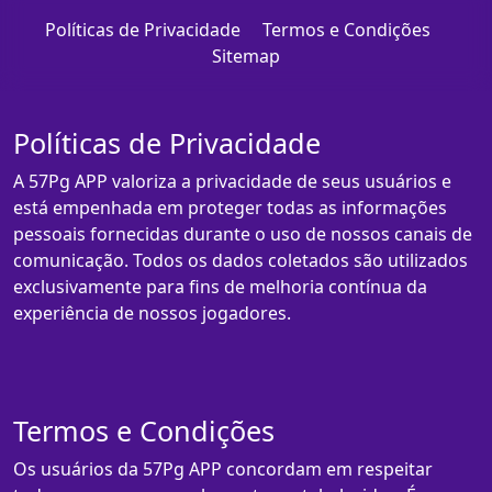
Políticas de Privacidade
Termos e Condições
Sitemap
Políticas de Privacidade
A 57Pg APP valoriza a privacidade de seus usuários e
está empenhada em proteger todas as informações
pessoais fornecidas durante o uso de nossos canais de
comunicação. Todos os dados coletados são utilizados
exclusivamente para fins de melhoria contínua da
experiência de nossos jogadores.
Termos e Condições
Os usuários da 57Pg APP concordam em respeitar