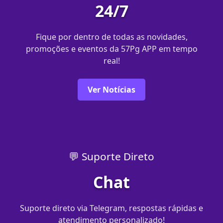
24/7
Fique por dentro de todas as novidades,
promoções e eventos da 57Pg APP em tempo
real!
Ver Notícias
💬 Suporte Direto
Chat
Suporte direto via Telegram, respostas rápidas e
atendimento personalizado!