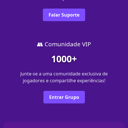
Falar Suporte
👥 Comunidade VIP
1000+
Junte-se a uma comunidade exclusiva de
jogadores e compartilhe experiências!
Entrar Grupo