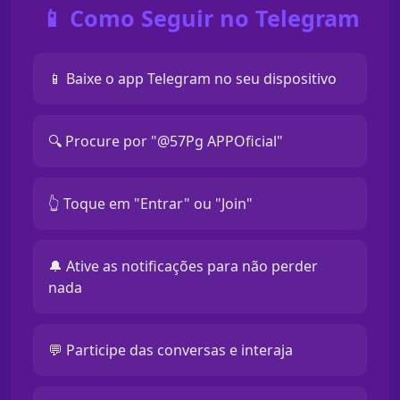
📱 Como Seguir no Telegram
📱 Baixe o app Telegram no seu dispositivo
🔍 Procure por "@57Pg APPOficial"
👆 Toque em "Entrar" ou "Join"
🔔 Ative as notificações para não perder
nada
💬 Participe das conversas e interaja