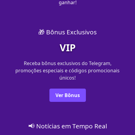
ganhar!
🎁 Bônus Exclusivos
VIP
Receba bônus exclusivos do Telegram,
promoções especiais e códigos promocionais
únicos!
Ver Bônus
📢 Notícias em Tempo Real