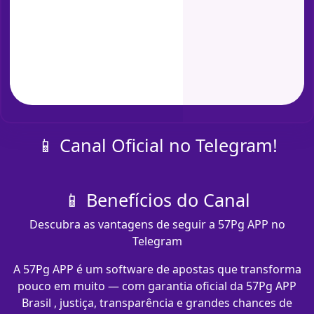
📱 Canal Oficial no Telegram!
📱 Benefícios do Canal
Descubra as vantagens de seguir a 57Pg APP no
Telegram
A 57Pg APP é um software de apostas que transforma
pouco em muito — com garantia oficial da 57Pg APP
Brasil , justiça, transparência e grandes chances de