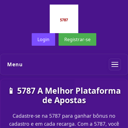
Login
Registrar-se
Menu
📱 5787 A Melhor Plataforma
de Apostas
Cadastre-se na 5787 para ganhar bônus no
cadastro e em cada recarga. Com a 5787, você