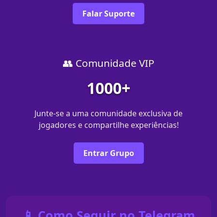
Falar Suporte
👥 Comunidade VIP
1000+
Junte-se a uma comunidade exclusiva de
jogadores e compartilhe experiências!
Entrar Grupo
📱 Como Seguir no Telegram