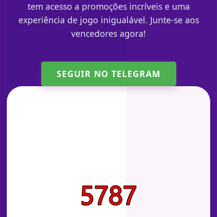
tem acesso a promoções incríveis e uma
experiência de jogo inigualável. Junte-se aos
vencedores agora!
SEGUIR NO TELEGRAM