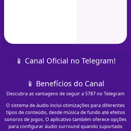
📱 Canal Oficial no Telegram!
📱 Benefícios do Canal
Descubra as vantagens de seguir a 5787 no Telegram
O sistema de áudio inclui otimizações para diferentes
tipos de conteúdo, desde música de fundo até efeitos
sonoros de jogos. O aplicativo também oferece opções
para configurar áudio surround quando suportado