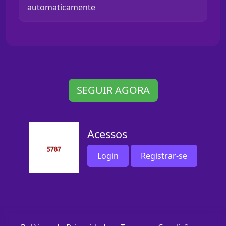
automaticamente
SEGUIR AGORA
Acessos
Login
Registrar-se