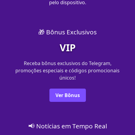
pelo dispositivo.
🎁 Bônus Exclusivos
VIP
Receba bônus exclusivos do Telegram,
promoções especiais e códigos promocionais
únicos!
Ver Bônus
📢 Notícias em Tempo Real