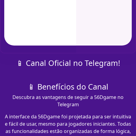
📱 Canal Oficial no Telegram!
📱 Benefícios do Canal
Descubra as vantagens de seguir a 56Dgame no
Telegram
A interface da 56Dgame foi projetada para ser intuitiva
e fácil de usar, mesmo para jogadores iniciantes. Todas
as funcionalidades estão organizadas de forma lógica,