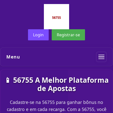
Login
Registrar-se
Menu
📱 56755 A Melhor Plataforma
de Apostas
Cadastre-se na 56755 para ganhar bônus no
cadastro e em cada recarga. Com a 56755, você