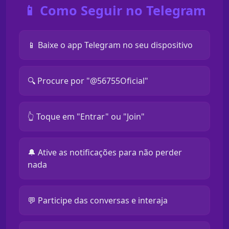
📱 Como Seguir no Telegram
📱 Baixe o app Telegram no seu dispositivo
🔍 Procure por "@56755Oficial"
👆 Toque em "Entrar" ou "Join"
🔔 Ative as notificações para não perder
nada
💬 Participe das conversas e interaja