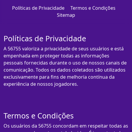
Políticas de Privacidade
Termos e Condições
Sitemap
Políticas de Privacidade
A 56755 valoriza a privacidade de seus usuários e está
empenhada em proteger todas as informações
pessoais fornecidas durante o uso de nossos canais de
comunicação. Todos os dados coletados são utilizados
exclusivamente para fins de melhoria contínua da
experiência de nossos jogadores.
Termos e Condições
Os usuários da 56755 concordam em respeitar todas as