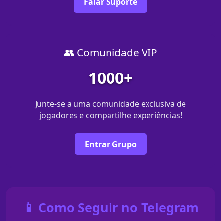
Falar Suporte
👥 Comunidade VIP
1000+
Junte-se a uma comunidade exclusiva de
jogadores e compartilhe experiências!
Entrar Grupo
📱 Como Seguir no Telegram