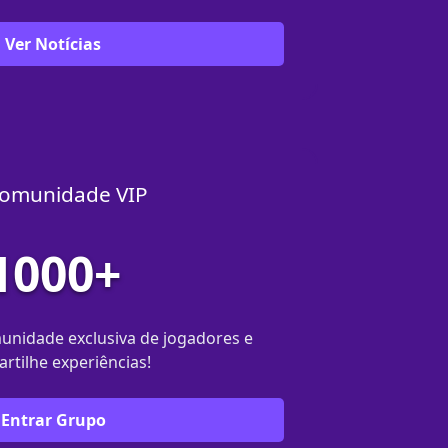
Ver Notícias
Comunidade VIP
1000+
unidade exclusiva de jogadores e
rtilhe experiências!
Entrar Grupo