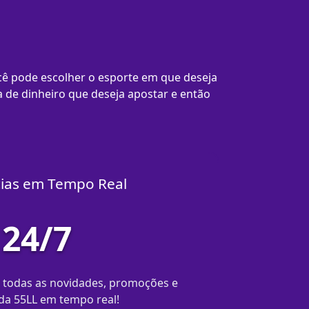
ocê pode escolher o esporte em que deseja
 de dinheiro que deseja apostar e então
cias em Tempo Real
24/7
e todas as novidades, promoções e
da 55LL em tempo real!