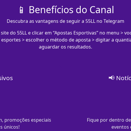
📱 Benefícios do Canal
Descubra as vantagens de seguir a 55LL no Telegram
o site do 55LL e clicar em “Apostas Esportivas” no menu > v
esportes > escolher o método de aposta > digitar a quantia
aguardar os resultados.
sivos
📢 Notí
m, promoções especiais
Fique por dentro d
s únicos!
eventos 