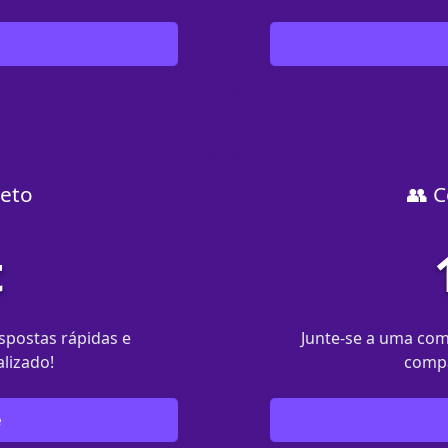
reto
👥 
t
espostas rápidas e
Junte-se a uma com
lizado!
compa
e