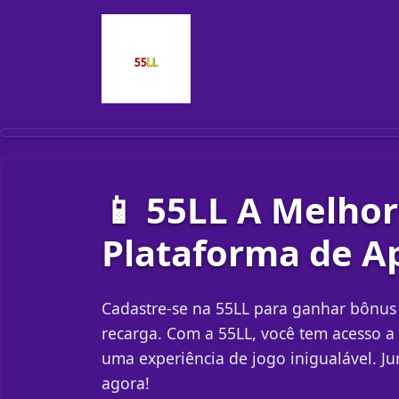
📱 55LL A Melhor
Plataforma de A
Cadastre-se na 55LL para ganhar bônus
recarga. Com a 55LL, você tem acesso a
uma experiência de jogo inigualável. J
agora!