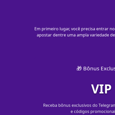
Em primeiro lugar, você precisa entrar n
apostar dentre uma ampla variedade de 
🎁 Bônus Exclu
VIP
Receba bônus exclusivos do Telegra
e códigos promocionai