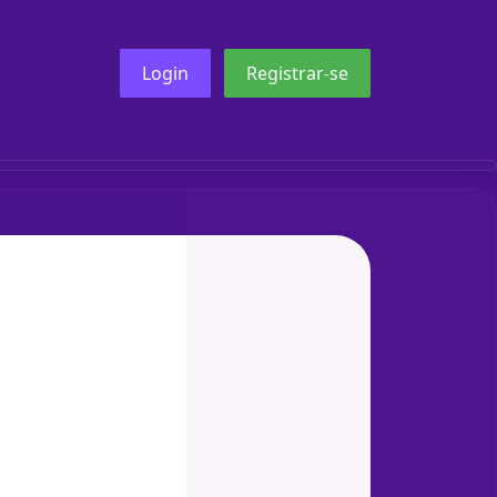
Login
Registrar-se