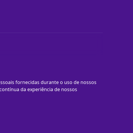
essoais fornecidas durante o uso de nossos
 contínua da experiência de nossos