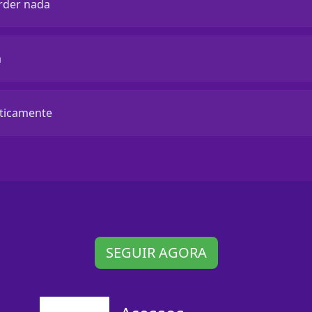
erder nada
a
aticamente
SEGUIR AGORA