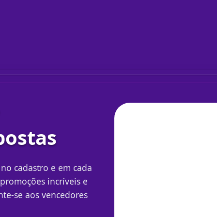
postas
 no cadastro e em cada
 promoções incríveis e
unte-se aos vencedores