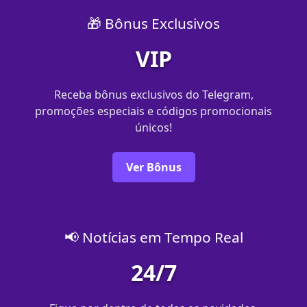
🎁 Bônus Exclusivos
VIP
Receba bônus exclusivos do Telegram,
promoções especiais e códigos promocionais
únicos!
Ver Bônus
📢 Notícias em Tempo Real
24/7