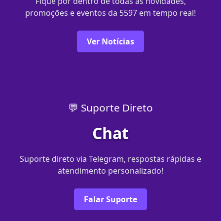
Fique por dentro de todas as novidades,
promoções e eventos da 5597 em tempo real!
Ver Notícias
💬 Suporte Direto
Chat
Suporte direto via Telegram, respostas rápidas e
atendimento personalizado!
Falar Suporte