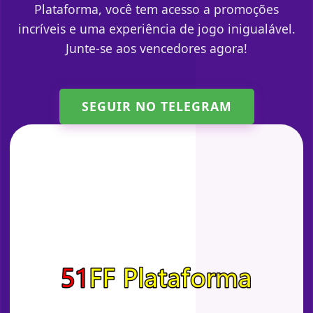
Plataforma, você tem acesso a promoções
incríveis e uma experiência de jogo inigualável.
Junte-se aos vencedores agora!
SEGUIR NO TELEGRAM