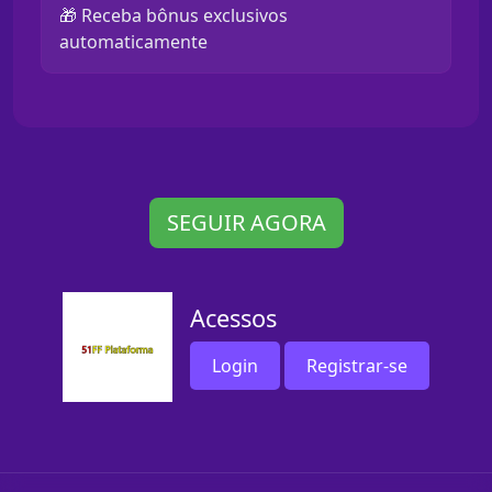
🎁 Receba bônus exclusivos
automaticamente
SEGUIR AGORA
Acessos
Login
Registrar-se