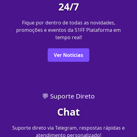
24/7
Fique por dentro de todas as novidades,
promoções e eventos da 51FF Plataforma em
tempo real!
Ver Notícias
💬 Suporte Direto
Chat
Suporte direto via Telegram, respostas rápidas e
atendimento personalizado!