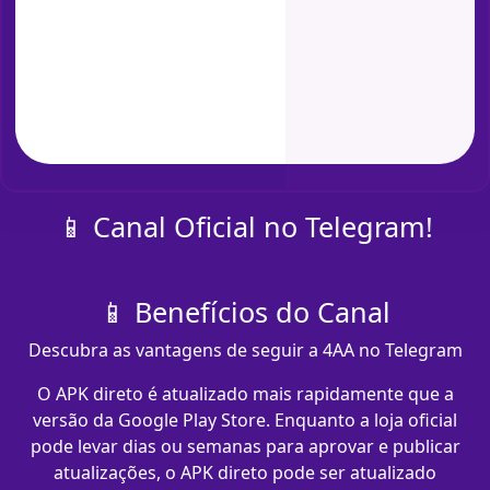
📱 Canal Oficial no Telegram!
📱 Benefícios do Canal
Descubra as vantagens de seguir a 4AA no Telegram
O APK direto é atualizado mais rapidamente que a
versão da Google Play Store. Enquanto a loja oficial
pode levar dias ou semanas para aprovar e publicar
atualizações, o APK direto pode ser atualizado