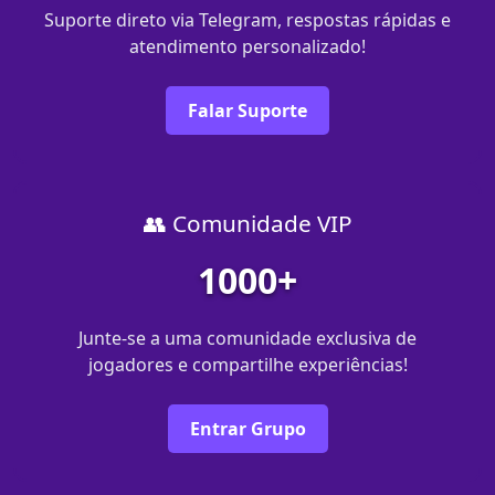
Suporte direto via Telegram, respostas rápidas e
atendimento personalizado!
Falar Suporte
👥 Comunidade VIP
1000+
Junte-se a uma comunidade exclusiva de
jogadores e compartilhe experiências!
Entrar Grupo