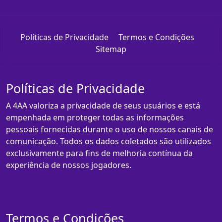
Políticas de Privacidade
Termos e Condições
Sitemap
Políticas de Privacidade
A 4AA valoriza a privacidade de seus usuários e está
empenhada em proteger todas as informações
pessoais fornecidas durante o uso de nossos canais de
comunicação. Todos os dados coletados são utilizados
exclusivamente para fins de melhoria contínua da
experiência de nossos jogadores.
Termos e Condições