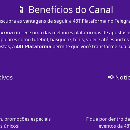
📱 Benefícios do Canal
scubra as vantagens de seguir a 48T Plataforma no Teleg
aforma
oferece uma das melhores plataformas de apostas es
pulares como futebol, basquete, tênis, vôlei e até esporte
stas, a
48T Plataforma
permite que você transforme sua pa
sivos
📢 Notí
m, promoções especiais
Fique por dentro d
s únicos!
eventos da 48