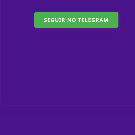
SEGUIR NO TELEGRAM