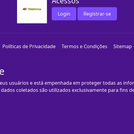
Acessos
Login
Registrar-se
Políticas de Privacidade
Termos e Condições
Sitemap
de
 seus usuários e está empenhada em proteger todas as inf
dados coletados são utilizados exclusivamente para fins d