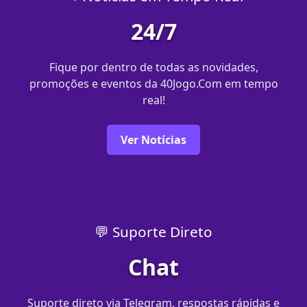
24/7
Fique por dentro de todas as novidades,
promoções e eventos da 40Jogo.Com em tempo
real!
Ver Notícias
💬 Suporte Direto
Chat
Suporte direto via Telegram, respostas rápidas e