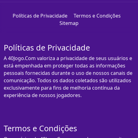
Políticas de Privacidade
Termos e Condições
Sitemap
Políticas de Privacidade
A 40Jogo.Com valoriza a privacidade de seus usuários e
está empenhada em proteger todas as informações
pessoais fornecidas durante o uso de nossos canais de
comunicação. Todos os dados coletados são utilizados
exclusivamente para fins de melhoria contínua da
experiência de nossos jogadores.
Termos e Condições