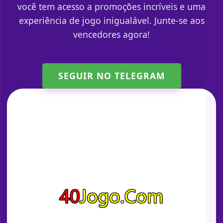
você tem acesso a promoções incríveis e uma
experiência de jogo inigualável. Junte-se aos
vencedores agora!
SEGUIR NO TELEGRAM