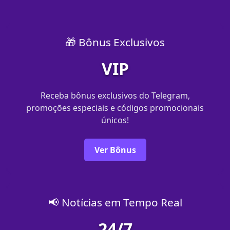
🎁 Bônus Exclusivos
VIP
Receba bônus exclusivos do Telegram,
promoções especiais e códigos promocionais
únicos!
Ver Bônus
📢 Notícias em Tempo Real
24/7