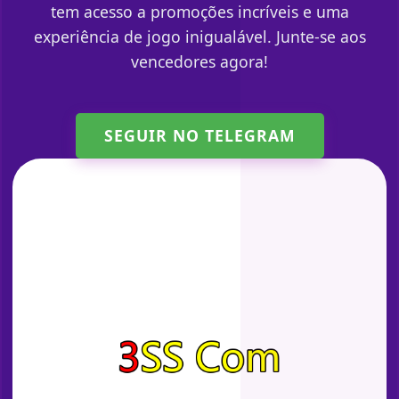
tem acesso a promoções incríveis e uma
experiência de jogo inigualável. Junte-se aos
vencedores agora!
SEGUIR NO TELEGRAM