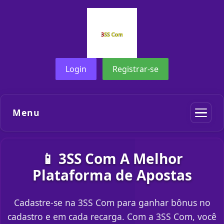
Login
Registrar-se
Menu
📱 3SS Com A Melhor
Plataforma de Apostas
Cadastre-se na 3SS Com para ganhar bônus no
cadastro e em cada recarga. Com a 3SS Com, você