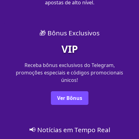
apostas de alto nível.
🎁 Bônus Exclusivos
VIP
Receba bônus exclusivos do Telegram,
promoções especiais e códigos promocionais
únicos!
Ver Bônus
📢 Notícias em Tempo Real