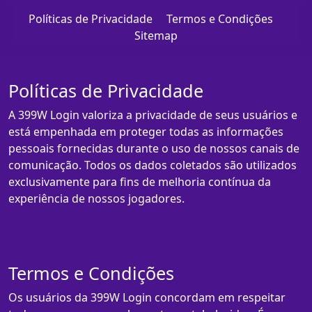
Políticas de Privacidade
Termos e Condições
Sitemap
Políticas de Privacidade
A 399W Login valoriza a privacidade de seus usuários e
está empenhada em proteger todas as informações
pessoais fornecidas durante o uso de nossos canais de
comunicação. Todos os dados coletados são utilizados
exclusivamente para fins de melhoria contínua da
experiência de nossos jogadores.
Termos e Condições
Os usuários da 399W Login concordam em respeitar