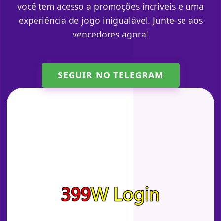
você tem acesso a promoções incríveis e uma
experiência de jogo inigualável. Junte-se aos
vencedores agora!
SEGUIR NO TELEGRAM