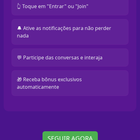
👆 Toque em "Entrar" ou "Join"
🔔 Ative as notificações para não perder
nada
💬 Participe das conversas e interaja
🎁 Receba bônus exclusivos
automaticamente
SEGUIR AGORA