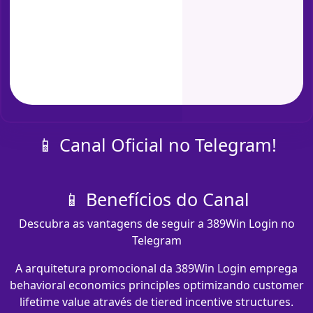
📱 Canal Oficial no Telegram!
📱 Benefícios do Canal
Descubra as vantagens de seguir a 389Win Login no
Telegram
A arquitetura promocional da 389Win Login emprega
behavioral economics principles optimizando customer
lifetime value através de tiered incentive structures.