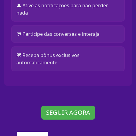
🔔 Ative as notificações para não perder
nada
💬 Participe das conversas e interaja
🎁 Receba bônus exclusivos
automaticamente
SEGUIR AGORA