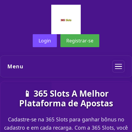
Login
Registrar-se
Menu
📱 365 Slots A Melhor
Plataforma de Apostas
Cadastre-se na 365 Slots para ganhar bônus no
cadastro e em cada recarga. Com a 365 Slots, você