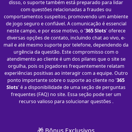
disso, o suporte também está preparado para lidar
com questões relacionadas a fraudes ou
comportamentos suspeitos, promovendo um ambiente
de jogo seguro e confiável. A comunicação é essencial
neste campo, e por esse motivo, o '
365 Slots
' oferece
diversas opções de contato, incluindo chat ao vivo, e-
mail e até mesmo suporte por telefone, dependendo da
urgência da questão. Este compromisso com o
atendimento ao cliente é um dos pilares que o site se
orgulha, pois os jogadores frequentemente relatam
experiências positivas ao interagir com a equipe. Outro
ponto importante sobre o suporte ao cliente no '
365
Slots
' é a disponibilidade de uma seção de perguntas
frequentes (FAQ) no site. Essa seção pode ser um
recurso valioso para solucionar questões .
🎁 Bônus Exclusivos