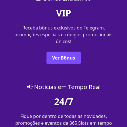
VIP
Receba bônus exclusivos do Telegram,
promoções especiais e códigos promocionais
únicos!
Ver Bônus
📢 Notícias em Tempo Real
24/7
Fique por dentro de todas as novidades,
promoções e eventos da 365 Slots em tempo