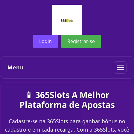
Login
Registrar-se
Menu
📱 365Slots A Melhor
Plataforma de Apostas
Cadastre-se na 365Slots para ganhar bônus no
cadastro e em cada recarga. Com a 365Slots, você