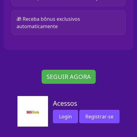
🎁 Receba bônus exclusivos
automaticamente
SEGUIR AGORA
Acessos
Login
Registrar-se