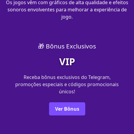
Os jogos vêm com gráficos de alta qualidade e efeitos
sonoros envolventes para melhorar a experiência de
jogo.
🎁 Bônus Exclusivos
VIP
Receba bônus exclusivos do Telegram,
promoções especiais e códigos promocionais
únicos!
Ver Bônus