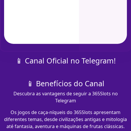
📱 Canal Oficial no Telegram!
📱 Benefícios do Canal
Descubra as vantagens de seguir a 365Slots no
Telegram
Os jogos de caça-níqueis do 365Slots apresentam
diferentes temas, desde civilizações antigas e mitologia
até fantasia, aventura e máquinas de frutas clássicas.