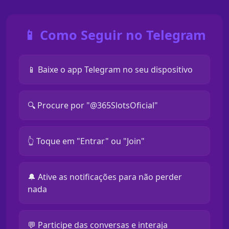
📱 Como Seguir no Telegram
📱 Baixe o app Telegram no seu dispositivo
🔍 Procure por "@365SlotsOficial"
👆 Toque em "Entrar" ou "Join"
🔔 Ative as notificações para não perder
nada
💬 Participe das conversas e interaja