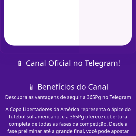
📱 Canal Oficial no Telegram!
📱 Benefícios do Canal
Descubra as vantagens de seguir a 365Pg no Telegram
A Copa Libertadores da América representa o ápice do
futebol sul-americano, e a 365Pg oferece cobertura
completa de todas as fases da competição. Desde a
fase preliminar até a grande final, você pode apostar