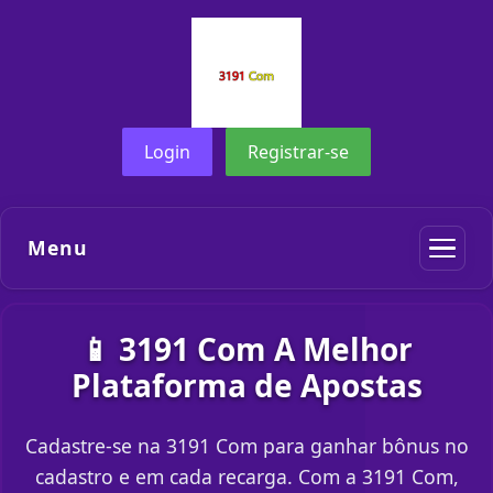
Login
Registrar-se
Menu
📱 3191 Com A Melhor
Plataforma de Apostas
Cadastre-se na 3191 Com para ganhar bônus no
cadastro e em cada recarga. Com a 3191 Com,