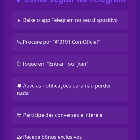
📱 Baixe o app Telegram no seu dispositivo
🔍 Procure por "@3191 ComOficial"
👆 Toque em "Entrar" ou "Join"
🔔 Ative as notificações para não perder
nada
💬 Participe das conversas e interaja
🎁 Receba bônus exclusivos