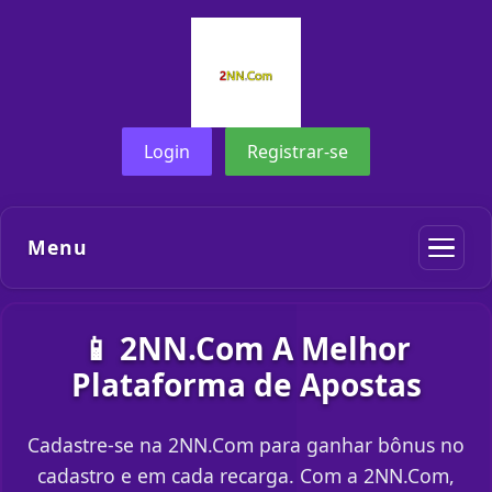
Login
Registrar-se
Menu
📱 2NN.Com A Melhor
Plataforma de Apostas
Cadastre-se na 2NN.Com para ganhar bônus no
cadastro e em cada recarga. Com a 2NN.Com,