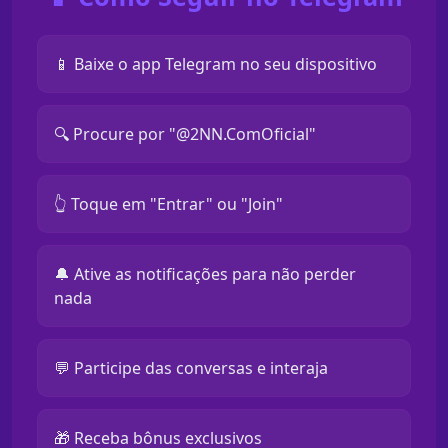
📱 Baixe o app Telegram no seu dispositivo
🔍 Procure por "@2NN.ComOficial"
👆 Toque em "Entrar" ou "Join"
🔔 Ative as notificações para não perder
nada
💬 Participe das conversas e interaja
🎁 Receba bônus exclusivos