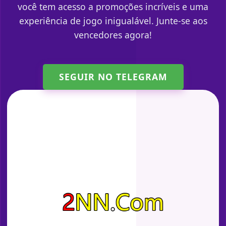
você tem acesso a promoções incríveis e uma
experiência de jogo inigualável. Junte-se aos
vencedores agora!
SEGUIR NO TELEGRAM