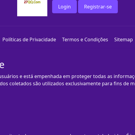
Login
Registrar-se
Políticas de Privacidade
Termos e Condições
Sitemap
de
 usuários e está empenhada em proteger todas as informaç
os coletados são utilizados exclusivamente para fins de m