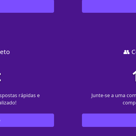
reto
👥 
t
espostas rápidas e
Junte-se a uma com
lizado!
compa
e