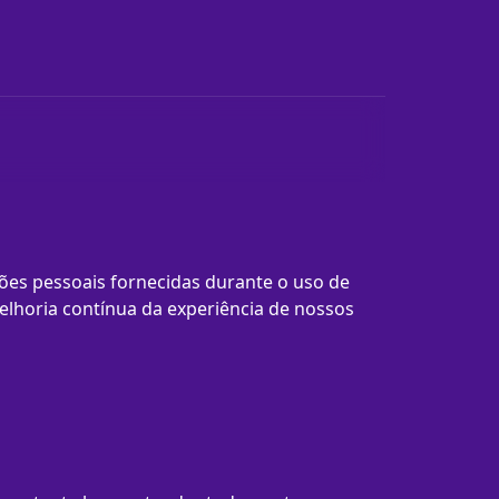
ões pessoais fornecidas durante o uso de
elhoria contínua da experiência de nossos