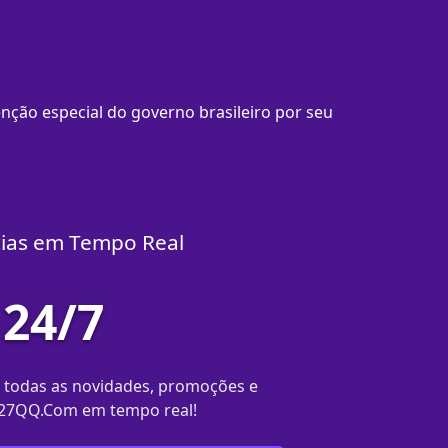
m
nção especial do governo brasileiro por seu
cias em Tempo Real
24/7
e todas as novidades, promoções e
 27QQ.Com em tempo real!