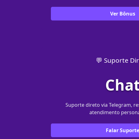
Ver Bônus
💬 Suporte Di
Cha
Suporte direto via Telegram, r
atendimento persona
Falar Suport