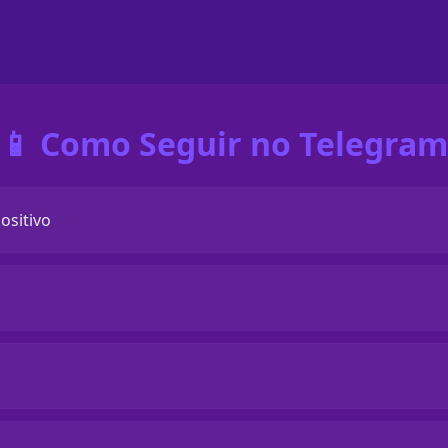
📱 Como Seguir no Telegram
ositivo