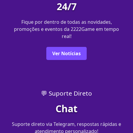
24/7
Fique por dentro de todas as novidades,
promoções e eventos da 2222Game em tempo
real!
Ver Notícias
💬 Suporte Direto
Chat
Suporte direto via Telegram, respostas rápidas e
atendimento personalizado!