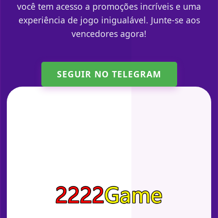
você tem acesso a promoções incríveis e uma
experiência de jogo inigualável. Junte-se aos
vencedores agora!
SEGUIR NO TELEGRAM