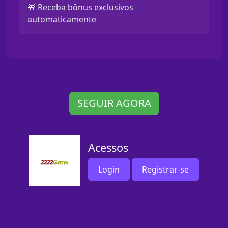
🎁 Receba bônus exclusivos
automaticamente
SEGUIR AGORA
Acessos
Login
Registrar-se