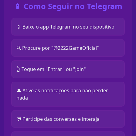
📱 Como Seguir no Telegram
📱 Baixe o app Telegram no seu dispositivo
🔍 Procure por "@2222GameOficial"
👆 Toque em "Entrar" ou "Join"
🔔 Ative as notificações para não perder
nada
💬 Participe das conversas e interaja