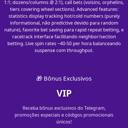
1:1; dozens/columns @ 2:1), call bets (voisins, orphelins,
tiers covering wheel sections). Advanced features:
statistics display tracking hot/cold numbers (purely
informational, não predictive devido para random
nature), favorite bet saving para rapid repeat betting, e
racetrack interface facilitando neighbor/section
betting. Live spin rates ~40-50 per hora balanceando
suspense com throughput.
🎁 Bônus Exclusivos
VIP
Receba bônus exclusivos do Telegram,
promoções especiais e códigos promocionais
únicos!