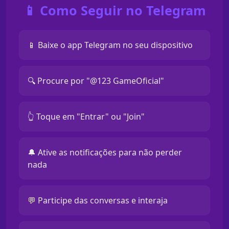
📱 Como Seguir no Telegram
📱 Baixe o app Telegram no seu dispositivo
🔍 Procure por "@123 GameOficial"
👆 Toque em "Entrar" ou "Join"
🔔 Ative as notificações para não perder
nada
💬 Participe das conversas e interaja