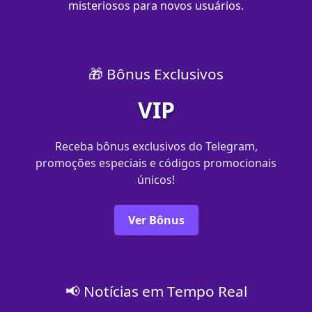
misteriosos para novos usuários.
🎁 Bônus Exclusivos
VIP
Receba bônus exclusivos do Telegram,
promoções especiais e códigos promocionais
únicos!
Ver Bônus
📢 Notícias em Tempo Real