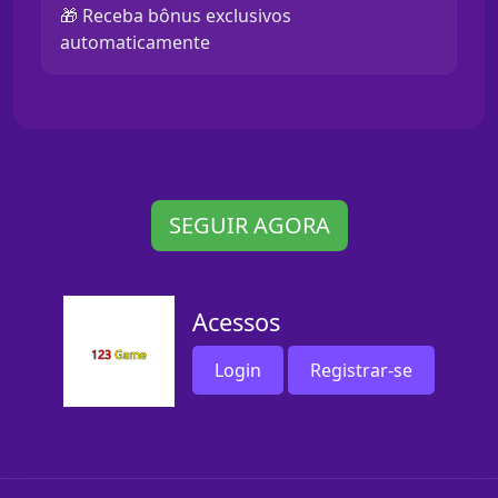
🎁 Receba bônus exclusivos
automaticamente
SEGUIR AGORA
Acessos
Login
Registrar-se