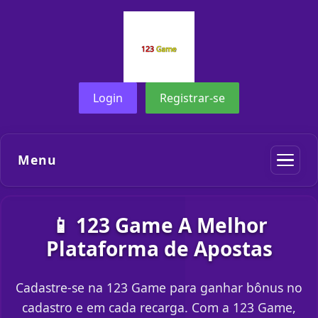
Login
Registrar-se
Menu
📱 123 Game A Melhor
Plataforma de Apostas
Cadastre-se na 123 Game para ganhar bônus no
cadastro e em cada recarga. Com a 123 Game,