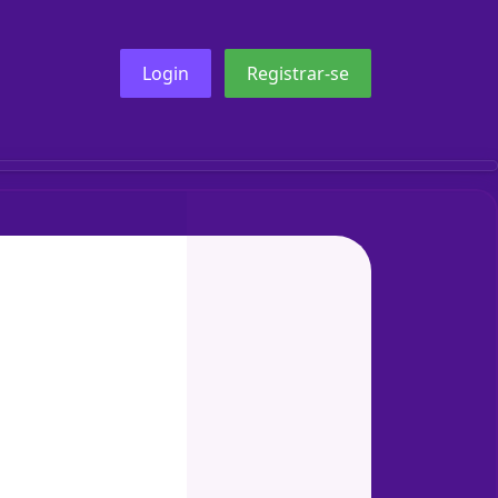
Login
Registrar-se