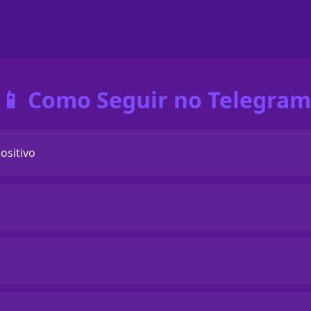
📱 Como Seguir no Telegram
ositivo