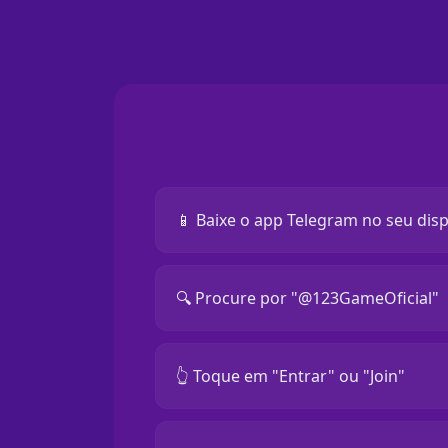
📱 Baixe o app Telegram no seu disp
🔍 Procure por "@123GameOficial"
👆 Toque em "Entrar" ou "Join"