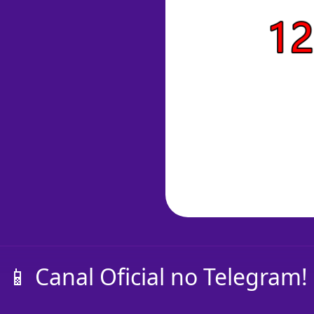
📱 Canal Oficial no Telegram!