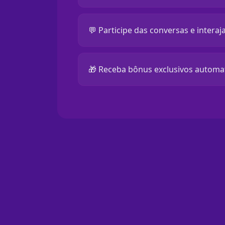
💬 Participe das conversas e interaj
🎁 Receba bônus exclusivos autom