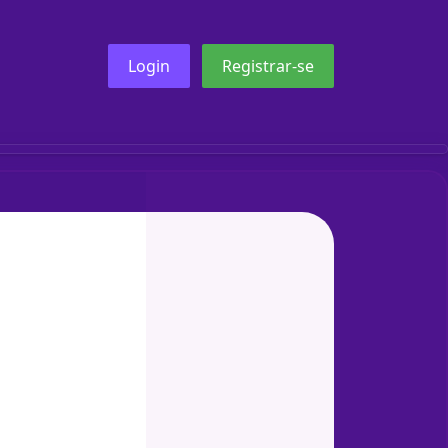
Login
Registrar-se