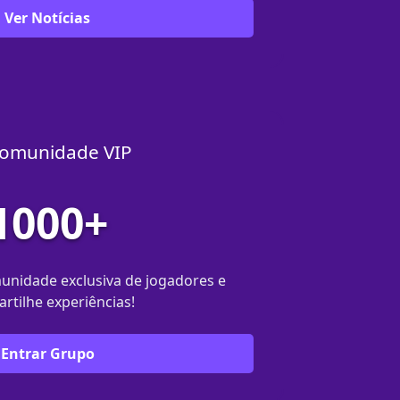
Ver Notícias
Comunidade VIP
1000+
unidade exclusiva de jogadores e
rtilhe experiências!
Entrar Grupo