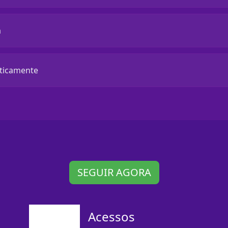
a
aticamente
SEGUIR AGORA
Acessos